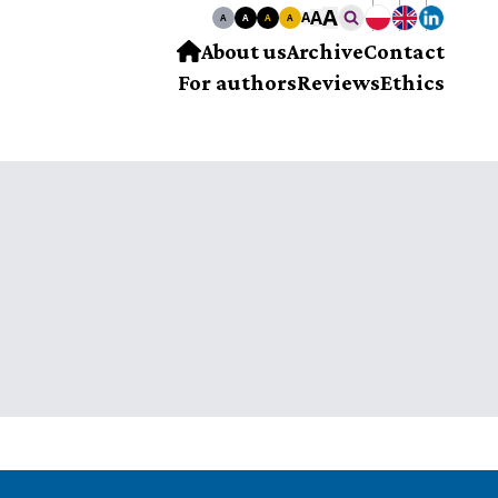
A
A
A
A
A
A
A
About us
Archive
Contact
For authors
Reviews
Ethics