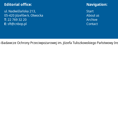
Editorial office:
Navigation:
ul. Nadwiślańska 213,
Start
05-420 Józefów k. Otwocka
About us
T:
22 769 32 20
Archive
E:
sft@cnbop.pl
Contact
Badawcze Ochrony Przeciwpożarowej im. Józefa Tuliszkowskiego Państwowy Ins