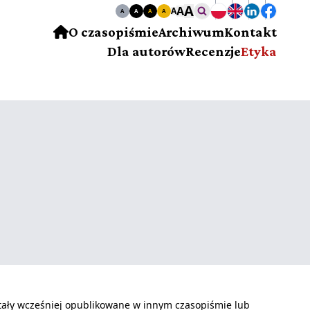
A
A
A
A
A
A
A
O czasopiśmie
Archiwum
Kontakt
Dla autorów
Recenzje
Etyka
stały wcześniej opublikowane w innym czasopiśmie lub