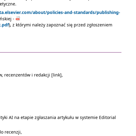
etyczne.
ta.elsevier.com/about/policies-and-standards/publishing-
ńskiej -
t.pdf
), z którymi należy zapoznać się przed zgłoszeniem
, recenzentów i redakcji [link],
yki AI na etapie zgłaszania artykułu w systemie Editorial
o recenzji,