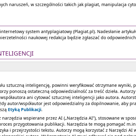
ych naruszeń, w szczególności takich jak plagiat, manipulacja cyt
nternetowy system antyplagiatowy (Plagiat.pl). Nadesłanie artykuł
 nierzetelności naukowej redakcja będzie zgłaszać do odpowiednic
TELIGENCJI
kułu sztuczną inteligencję, powinni weryfikować otrzymane wyniki,
zy ponoszą ostateczną odpowiedzialność za treść dzieła. Autorzy n
spółautora ani cytować sztucznej inteligencji jako autora. Autors
dy autor/współautor jest odpowiedzialny za dopilnowanie, aby prac
aszą
Etyką Publikacji
.
az narzędzia wspierane przez AI („Narzędzia AI”), stosowane w sp
proces przygotowania publikacji. Narzędzia te mogą pomagać m.in. 
zyka i przejrzystości tekstu. Autorzy mogą korzystać z Narzędzi 