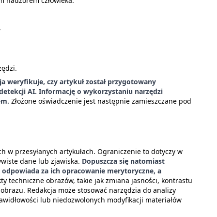
ym nadzorem człowieka.
,
zędzi.
ja weryfikuje, czy artykuł został przygotowany
ekcji AI. Informację o wykorzystaniu narzędzi
tem.
Złożone oświadczenie jest następnie zamieszczane pod
h w przesyłanych artykułach. Ograniczenie to dotyczy w
ywiste dane lub zjawiska.
Dopuszcza się natomiast
r odpowiada za ich opracowanie merytoryczne, a
y techniczne obrazów, takie jak zmiana jasności, kontrastu
o obrazu. Redakcja może stosować narzędzia do analizy
rawidłowości lub niedozwolonych modyfikacji materiałów