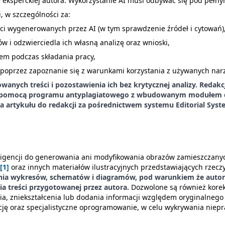
y eksperckiej autora. Wykorzystanie AI musi odbywać się pod pełn
, w szczególności za:
eści wygenerowanych przez AI (w tym sprawdzenie źródeł i cytowań)
w i odzwierciedla ich własną analizę oraz wnioski,
tem podczas składania pracy,
w poprzez zapoznanie się z warunkami korzystania z używanych nar
nych treści i pozostawienia ich bez krytycznej analizy. Redakc
z pomocą programu antyplagiatowego z wbudowanym modułem det
ania artykułu do redakcji za pośrednictwem systemu Editorial Sys
ligencji do generowania ani modyfikowania obrazów zamieszczanyc
[1]
oraz innych materiałów ilustracyjnych przedstawiających rzecz
zenia wykresów, schematów i diagramów, pod warunkiem że auto
ia treści przygotowanej przez autora.
Dozwolone są również korekt
ycia, zniekształcenia lub dodania informacji względem oryginalneg
ncję oraz specjalistyczne oprogramowanie, w celu wykrywania niep