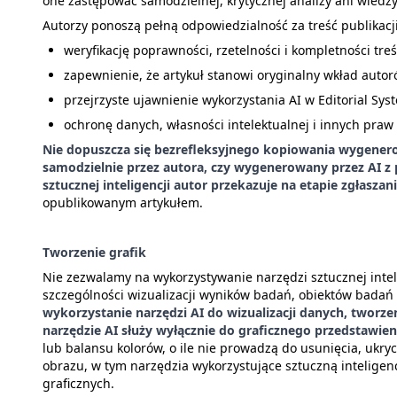
one zastępować samodzielnej, krytycznej analizy ani wiedz
Autorzy ponoszą pełną odpowiedzialność za treść publikacji
weryfikację poprawności, rzetelności i kompletności tr
zapewnienie, że artykuł stanowi oryginalny wkład autoró
przejrzyste ujawnienie wykorzystania AI w Editorial Sys
ochronę danych, własności intelektualnej i innych pra
Nie dopuszcza się bezrefleksyjnego kopiowania wygenerowa
samodzielnie przez autora, czy wygenerowany przez AI 
sztucznej inteligencji autor przekazuje na etapie zgłasz
opublikowanym artykułem.
Tworzenie grafik
Nie zezwalamy na wykorzystywanie narzędzi sztucznej inte
szczególności wizualizacji wyników badań, obiektów badań
wykorzystanie narzędzi AI do wizualizacji danych, twor
narzędzie AI służy wyłącznie do graficznego przedstawien
lub balansu kolorów, o ile nie prowadzą do usunięcia, ukr
obrazu, w tym narzędzia wykorzystujące sztuczną intelige
graficznych.