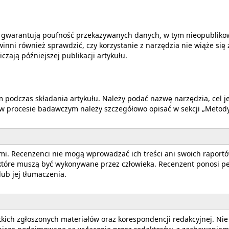
a gwarantują poufność przekazywanych danych, w tym nieopubliko
nni również sprawdzić, czy korzystanie z narzędzia nie wiąże się
zają późniejszej publikacji artykułu.
m podczas składania artykułu. Należy podać nazwę narzędzia, cel j
 w procesie badawczym należy szczegółowo opisać w sekcji „Metody
i. Recenzenci nie mogą wprowadzać ich treści ani swoich raportó
które muszą być wykonywane przez człowieka. Recenzent ponosi peł
lub jej tłumaczenia.
ich zgłoszonych materiałów oraz korespondencji redakcyjnej. Nie 