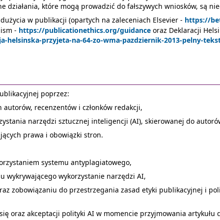
ne działania, które mogą prowadzić do fałszywych wniosków, są nie
dużycia w publikacji (opartych na zaleceniach Elsevier -
https://be
pism -
https://publicationethics.org/guidance
oraz Deklaracji Helsi
cja-helsinska-przyjeta-na-64-zo-wma-pazdziernik-2013-pelny-teks
ublikacyjnej poprzez:
 autorów, recenzentów i członków redakcji,
stania narzędzi sztucznej inteligencji (AI), skierowanej do autorów
ących prawa i obowiązki stron.
orzystaniem systemu antyplagiatowego,
u wykrywającego wykorzystanie narzędzi AI,
z zobowiązaniu do przestrzegania zasad etyki publikacyjnej i polit
ę oraz akceptacji polityki AI w momencie przyjmowania artykułu d