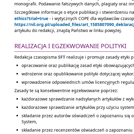
monografii. Podawanie fałszywych danych, plagiaty oraz in
Szczegółowe informacje o etyce publikacji i stwierdzeniu na
ethics?trial=true
- i wytycznych COPE dla wydawców czaso
https://nil.org.pl/uploaded_files/art_1585807090_deklara
artykułu do redakcji, znajdą Państwo w linku powyżej.
REALIZACJA I EGZEKWOWANIE POLITYKI
Redakcja czasopisma
SFT
realizuje i promuje zasady etyki p
opracowanie oraz publikację zasad etyki obowiązujących
wdrożenie oraz opublikowanie polityki dotyczącej wykorzy
wprowadzenie odpowiednich umów licencyjnych reguluj
Zasady te są konsekwentnie egzekwowane poprzez:
każdorazowe sprawdzanie nadsyłanych artykułów z wyk
każdorazowe sprawdzanie artykułów przy użyciu system
składanie przez autorów oświadczeń o zapoznaniu się ora
System,
składanie przez recenzentów oświadczeń o zapoznaniu si