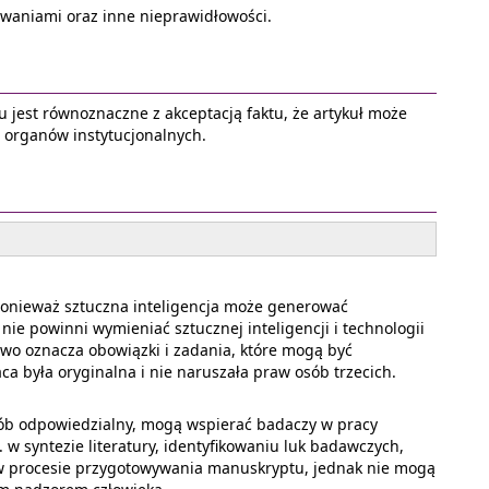
owaniami oraz inne nieprawidłowości.
u jest równoznaczne z akceptacją faktu, że artykuł może
h organów instytucjonalnych.
 ponieważ sztuczna inteligencja może generować
ie powinni wymieniać sztucznej inteligencji i technologii
two oznacza obowiązki i zadania, które mogą być
a była oryginalna i nie naruszała praw osób trzecich.
osób odpowiedzialny, mogą wspierać badaczy w pracy
w syntezie literatury, identyfikowaniu luk badawczych,
AI w procesie przygotowywania manuskryptu, jednak nie mogą