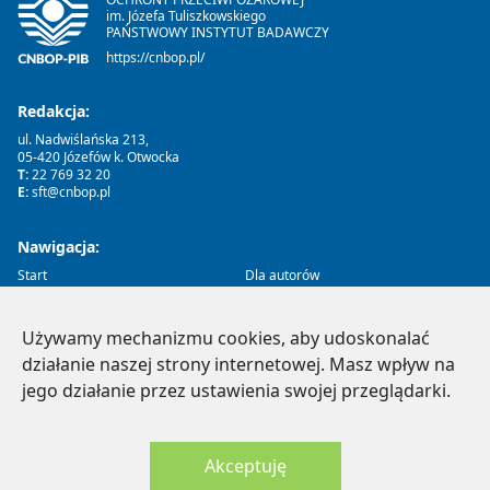
im. Józefa Tuliszkowskiego
PAŃSTWOWY INSTYTUT BADAWCZY
https://cnbop.pl/
Redakcja:
ul. Nadwiślańska 213,
05-420 Józefów k. Otwocka
T:
22 769 32 20
E:
sft@cnbop.pl
Nawigacja:
Start
Dla autorów
O czasopiśmie
Recenzje
Archiwum
Etyka
Kontakt
Używamy mechanizmu cookies, aby udoskonalać
działanie naszej strony internetowej. Masz wpływ na
Social Media:
jego działanie przez ustawienia swojej przeglądarki.
Akceptuję