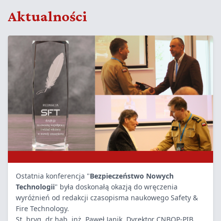
Aktualności
Ostatnia konferencja "
Bezpieczeństwo Nowych
Technologii
" była doskonałą okazją do wręczenia
wyróżnień od redakcji czasopisma naukowego
Safety &
Fire Technology
.
St. bryg. dr hab. inż. Paweł Janik, Dyrektor
CNBOP
-PIB,