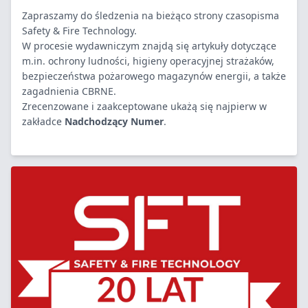
Zapraszamy do śledzenia na bieżąco strony czasopisma
Safety & Fire Technology.
W procesie wydawniczym znajdą się artykuły dotyczące
m.in. ochrony ludności, higieny operacyjnej strażaków,
bezpieczeństwa pożarowego magazynów energii, a także
zagadnienia CBRNE.
Zrecenzowane i zaakceptowane ukażą się najpierw w
zakładce
Nadchodzący Numer
.