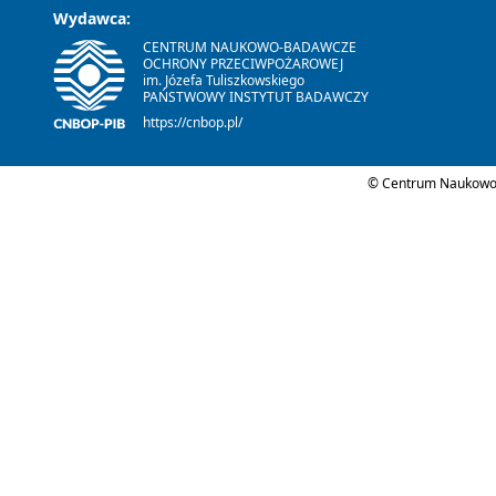
Wydawca:
CENTRUM NAUKOWO-BADAWCZE
OCHRONY PRZECIWPOŻAROWEJ
im. Józefa Tuliszkowskiego
PAŃSTWOWY INSTYTUT BADAWCZY
https://cnbop.pl/
© Centrum Naukowo-