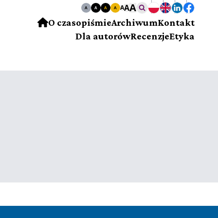
A
A
A
A
A
A
A
O czasopiśmie
Archiwum
Kontakt
Dla autorów
Recenzje
Etyka