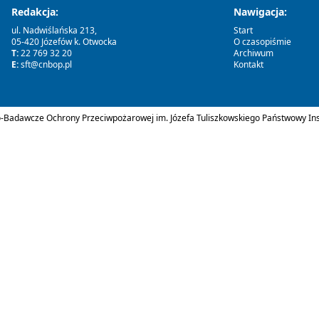
Redakcja:
Nawigacja:
ul. Nadwiślańska 213,
Start
05-420 Józefów k. Otwocka
O czasopiśmie
T:
22 769 32 20
Archiwum
E:
sft@cnbop.pl
Kontakt
Badawcze Ochrony Przeciwpożarowej im. Józefa Tuliszkowskiego Państwowy Ins