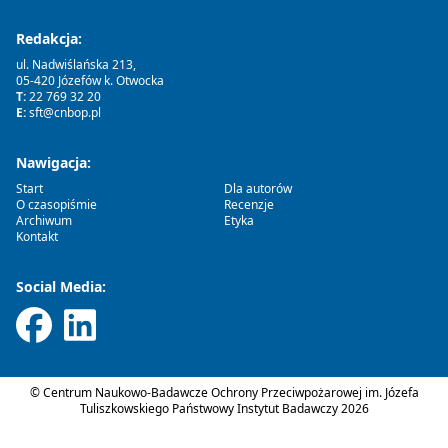
Redakcja:
ul. Nadwiślańska 213,
05-420 Józefów k. Otwocka
T:
22 769 32 20
E:
sft@cnbop.pl
Nawigacja:
Start
Dla autorów
O czasopiśmie
Recenzje
Archiwum
Etyka
Kontakt
Social Media:
© Centrum Naukowo-Badawcze Ochrony Przeciwpożarowej im. Józefa
Tuliszkowskiego Państwowy Instytut Badawczy 2026