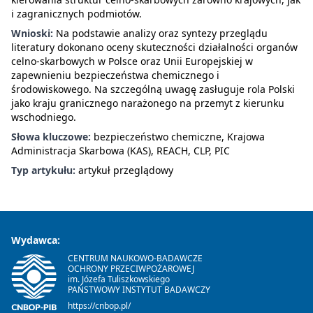
i zagranicznych podmiotów.
Wnioski:
Na podstawie analizy oraz syntezy przeglądu
literatury dokonano oceny skuteczności działalności organów
celno-skarbowych w Polsce oraz Unii Europejskiej w
zapewnieniu bezpieczeństwa chemicznego i
środowiskowego. Na szczególną uwagę zasługuje rola Polski
jako kraju granicznego narażonego na przemyt z kierunku
wschodniego.
Słowa kluczowe:
bezpieczeństwo chemiczne, Krajowa
Administracja Skarbowa (KAS), REACH, CLP, PIC
Typ artykułu:
artykuł przeglądowy
Wydawca:
CENTRUM NAUKOWO-BADAWCZE
OCHRONY PRZECIWPOŻAROWEJ
im. Józefa Tuliszkowskiego
PAŃSTWOWY INSTYTUT BADAWCZY
https://cnbop.pl/