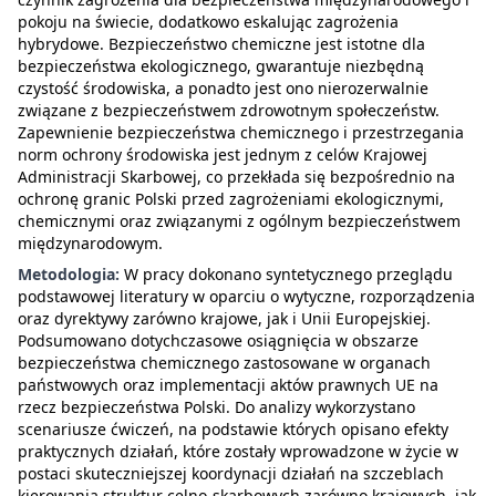
pokoju na świecie, dodatkowo eskalując zagrożenia
hybrydowe. Bezpieczeństwo chemiczne jest istotne dla
bezpieczeństwa ekologicznego, gwarantuje niezbędną
czystość środowiska, a ponadto jest ono nierozerwalnie
związane z bezpieczeństwem zdrowotnym społeczeństw.
Zapewnienie bezpieczeństwa chemicznego i przestrzegania
norm ochrony środowiska jest jednym z celów Krajowej
Administracji Skarbowej, co przekłada się bezpośrednio na
ochronę granic Polski przed zagrożeniami ekologicznymi,
chemicznymi oraz związanymi z ogólnym bezpieczeństwem
międzynarodowym.
Metodologia:
W pracy dokonano syntetycznego przeglądu
podstawowej literatury w oparciu o wytyczne, rozporządzenia
oraz dyrektywy zarówno krajowe, jak i Unii Europejskiej.
Podsumowano dotychczasowe osiągnięcia w obszarze
bezpieczeństwa chemicznego zastosowane w organach
państwowych oraz implementacji aktów prawnych UE na
rzecz bezpieczeństwa Polski. Do analizy wykorzystano
scenariusze ćwiczeń, na podstawie których opisano efekty
praktycznych działań, które zostały wprowadzone w życie w
postaci skuteczniejszej koordynacji działań na szczeblach
kierowania struktur celno-skarbowych zarówno krajowych, jak