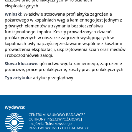
eksploatacyjnych.
Wnioski:
Właściwie stosowana profilaktyka zagrożenia
pożarowego w kopalniach węgla kamiennego jest jednym z
głównych elementów utrzymania bezpieczeństwa
funkcjonalnego kopalni. Koszty prowadzonych działań
profilaktycznych w obszarze zagrożeń występujących w
kopalniach były najczęściej zestawiane wspólnie z kosztami
prowadzenia eksploatacji, usprzętowienia ścian oraz mediów
i roboczodniówek załogi.
Słowa kluczowe:
górnictwo węgla kamiennego, zagrożenie
pożarowe, prace profilaktyczne, koszty prac profilaktycznych
Typ artykułu:
artykuł przeglądowy
Wydawca:
CENTRUM NAUKOWO-BADAWCZE
OCHRONY PRZECIWPOŻAROWEJ
im. Józefa Tuliszkowskiego
PAŃSTWOWY INSTYTUT BADAWCZY