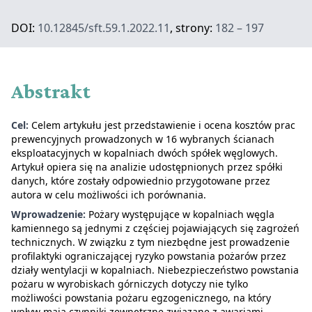
DOI:
10.12845/sft.59.1.2022.11
, strony:
182 – 197
Abstrakt
Cel:
Celem artykułu jest przedstawienie i ocena kosztów prac
prewencyjnych prowadzonych w 16 wybranych ścianach
eksploatacyjnych w kopalniach dwóch spółek węglowych.
Artykuł opiera się na analizie udostępnionych przez spółki
danych, które zostały odpowiednio przygotowane przez
autora w celu możliwości ich porównania.
Wprowadzenie:
Pożary występujące w kopalniach węgla
kamiennego są jednymi z częściej pojawiających się zagrożeń
technicznych. W związku z tym niezbędne jest prowadzenie
profilaktyki ograniczającej ryzyko powstania pożarów przez
działy wentylacji w kopalniach. Niebezpieczeństwo powstania
pożaru w wyrobiskach górniczych dotyczy nie tylko
możliwości powstania pożaru egzogenicznego, na który
wpływ mają czynniki zewnętrzne związane z awariami