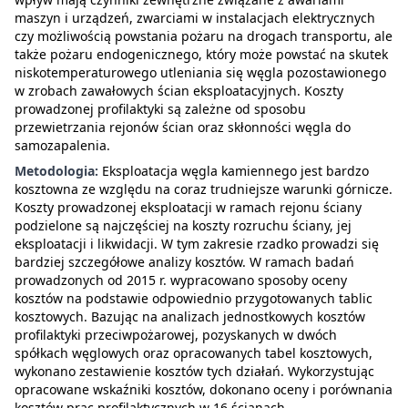
maszyn i urządzeń, zwarciami w instalacjach elektrycznych
czy możliwością powstania pożaru na drogach transportu, ale
także pożaru endogenicznego, który może powstać na skutek
niskotemperaturowego utleniania się węgla pozostawionego
w zrobach zawałowych ścian eksploatacyjnych. Koszty
prowadzonej profilaktyki są zależne od sposobu
przewietrzania rejonów ścian oraz skłonności węgla do
samozapalenia.
Metodologia:
Eksploatacja węgla kamiennego jest bardzo
kosztowna ze względu na coraz trudniejsze warunki górnicze.
Koszty prowadzonej eksploatacji w ramach rejonu ściany
podzielone są najczęściej na koszty rozruchu ściany, jej
eksploatacji i likwidacji. W tym zakresie rzadko prowadzi się
bardziej szczegółowe analizy kosztów. W ramach badań
prowadzonych od 2015 r. wypracowano sposoby oceny
kosztów na podstawie odpowiednio przygotowanych tablic
kosztowych. Bazując na analizach jednostkowych kosztów
profilaktyki przeciwpożarowej, pozyskanych w dwóch
spółkach węglowych oraz opracowanych tabel kosztowych,
wykonano zestawienie kosztów tych działań. Wykorzystując
opracowane wskaźniki kosztów, dokonano oceny i porównania
kosztów prac profilaktycznych w 16 ścianach