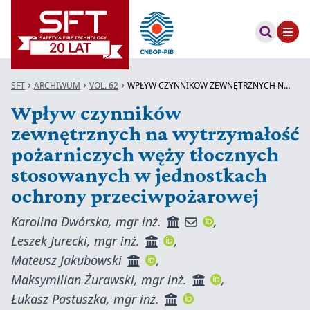
SFT
ARCHIWUM
VOL. 62
WPŁYW CZYNNIKÓW ZEWNĘTRZNYCH NA WYTRZ...
Wpływ czynników
zewnętrznych na wytrzymałość
pożarniczych węży tłocznych
stosowanych w jednostkach
ochrony przeciwpożarowej
Karolina Dwórska, mgr inż.
,
Leszek Jurecki, mgr inż.
,
Mateusz Jakubowski
,
Maksymilian Żurawski, mgr inż.
,
Łukasz Pastuszka, mgr inż.