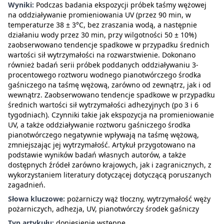
Wyniki:
Podczas badania ekspozycji próbek taśmy wężowej
na oddziaływanie promieniowania UV (przez 90 min, w
temperaturze 38 ± 3°C, bez zraszania wodą, a następnie
działaniu wody przez 30 min, przy wilgotności 50 ± 10%)
zaobserwowano tendencje spadkowe w przypadku średnich
wartości sił wytrzymałości na rozwarstwienie. Dokonano
również badań serii próbek poddanych oddziaływaniu 3-
procentowego roztworu wodnego pianotwórczego środka
gaśniczego na taśmę wężową, zarówno od zewnątrz, jak i od
wewnątrz. Zaobserwowano tendencje spadkowe w przypadku
średnich wartości sił wytrzymałości adhezyjnych (po 3 i 6
tygodniach). Czynniki takie jak ekspozycja na promieniowanie
UV, a także oddziaływanie roztworu gaśniczego środka
pianotwórczego negatywnie wpływają na taśmę wężową,
zmniejszając jej wytrzymałość. Artykuł przygotowano na
podstawie wyników badań własnych autorów, a także
dostępnych źródeł zarówno krajowych, jak i zagranicznych, z
wykorzystaniem literatury dotyczącej dotyczącą poruszanych
zagadnień.
Słowa kluczowe:
pożarniczy wąż tłoczny, wytrzymałość węży
pożarniczych, adhezja, UV, pianotwórczy środek gaśniczy
Typ artykułu:
doniesienie wstępne