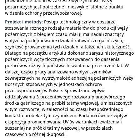
prowadzenie badań w zakresie wytrzymałości węży
pożarniczych jest potrzebne i niezwykle istotne z punktu
widzenia ochrony przeciwpożarowej.
Projekt i metody:
Postęp technologiczny w obszarze
stosowania różnego rodzaju materiałów do produkcji węży
pożarniczych z biegiem czasu miał (i ma nadal) znaczący
wpływ na podejmowanie działań ratowniczo-gaśniczych,
szybkość prowadzenia tych działań, a także ich skuteczność.
Dlatego na początku artykułu dokonano zarysu historycznego
pożarniczych węży tłocznych stosowanych do gaszenia
pożarów w różnych państwach świata na przestrzeni lat. W
dalszej części pracy analizowano wpływ czynników
zewnętrznych na wytrzymałość adhezyjną pożarniczych węży
tłocznych stosowanych w jednostkach ochrony
przeciwpożarowej w Polsce. Sprawdzano wpływ
oddziaływania 3-procentowego roztworu pianotwórczego
środka gaśniczego na próbki taśmy wężowej, umieszczonych
w tym roztworze, w zależności od czasu bezpośredniego
kontaktu próbek z tym czynnikiem. Badano również wpływ
ekspozycji promieniowania UV (w warunkach zwilżenia i
suszenia) na próbki taśmy wężowej, w przedziałach
czasowych o różnej długości.