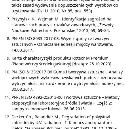
także zasad wydawania dopuszczenia tych wyrobów do
użytkowania (Dz. U. 2010, Nr 85, poz. 553).
Przybylski K., Wejman M., Identyfikacja zagrożeń na
stanowiskach pracy strażaków zawodowych, „Zeszyty
Naukowe Politechniki Poznańskiej” 2013, 59, 69–84.
PN-EN ISO 8033:2017-03. Węże z gumy i z tworzyw
sztucznych – Oznaczanie adhezji między warstwami,
14.03.2017.
Karta charakterystyki produktu Roteor M Premium
(Pianotwórczy środek gaśniczy) [dostęp: 25 10 2023].
PN-ISO 6133:2017-06 Guma i tworzywa sztuczne – Analizy
wielopikowych wykresów uzyskanych podczas oznaczania
wytrzymałości na rozdzieranie i wytrzymałości adhezyjnej,
30.08.2017.
PN-EN ISO 4892-2:2013-06 Tworzywa sztuczne – Metody
ekspozycji na laboratoryjne źródła światła – Część 2:
Lampy ksenonowe łukowe, 26.06.2013.
Decker Ch., Balandier M., Degradation of poly(vinyl
chloride) by U.V. radiation—I. Kinetics and quantum
yields, "European Polymer Journal" 1982, 18, 12, 1085–