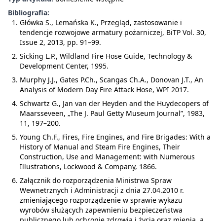
Bibliografia:
Główka S., Lemańska K., Przegląd, zastosowanie i
tendencje rozwojowe armatury pożarniczej, BiTP Vol. 30,
Issue 2, 2013, pp. 91–99.
Sicking L.P., Wildland Fire Hose Guide, Technology &
Development Center, 1995.
Murphy J.J., Gates P.Ch., Scangas Ch.A., Donovan J.T., An
Analysis of Modern Day Fire Attack Hose, WPI 2017.
Schwartz G., Jan van der Heyden and the Huydecopers of
Maarsseveen, „The J. Paul Getty Museum Journal”, 1983,
11, 197–200.
Young Ch.F., Fires, Fire Engines, and Fire Brigades: With a
History of Manual and Steam Fire Engines, Their
Construction, Use and Management: with Numerous
Illustrations, Lockwood & Company, 1866.
Załącznik do rozporządzenia Ministrwa Spraw
Wewnetrznych i Administracji z dnia 27.04.2010 r.
zmieniającego rozporządzenie w sprawie wykazu
wyrobów służących zapewnieniu bezpieczeństwa
publicznego lub ochronie zdrowia i życia oraz mienia, a