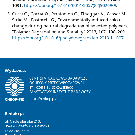
1091,
https://doi.org/10.1016/0014-3057(82)90209-9
.
Cucci C., Garcia O., Piantanida G., Elnaggar A., Cassar M.,
Strlic M., Pastorelli G., Environmentally induced colour
change during natural degradation of selected polymers,
"Polymer Degradation and Stability" 2013, 107, 198–209,
https://doi.org/10.1016/j.polymdegradstab.2013.11.007
.
Wydawca:
CENTRUM NAUKOWO-BADAWCZE
OCHRONY PRZECIWPOŻAROWEJ
im. Józefa Tuliszkowskiego
PAŃSTWOWY INSTYTUT BADAWCZY
https://cnbop.pl/
Redakcja:
ul. Nadwiślańska 213,
05-420 Józefów k. Otwocka
T:
22 769 32 20