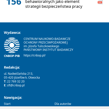
156
behawioralnych jako element
strategii bezpieczeństwa pracy
Wydawca:
CENTRUM NAUKOWO-BADAWCZE
OCHRONY PRZECIWPOŻAROWEJ
im. Józefa Tuliszkowskiego
PAŃSTWOWY INSTYTUT BADAWCZY
https://cnbop.pl/
Redakcja:
ul. Nadwiślańska 213,
05-420 Józefów k. Otwocka
T:
22 769 32 20
E:
sft@cnbop.pl
Nawigacja:
Start
Dla autorów
O czasopiśmie
Recenzje